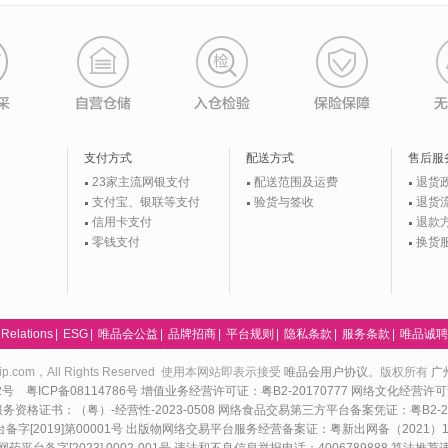
支付方式
配送方式
售后服
23家主流网银支付
配送范围及运费
退货
支付宝、银联等支付
验货与签收
退货
信用卡支付
退款
零钱支付
换货
 Relations
|
ESG
|
唯品会公益
|
品牌招商
|
平台规则
|
隐私条款
|
服务条款
|
唯品诚聘
24 vip.com，All Rights Reserved 使用本网站即表示接受
唯品会用户协议
。版权所有
广
82号
粤ICP备08114786号
增值业务经营许可证：粤B2-20170777
网络文化经营许可证
资格证书：（粤）-经营性-2023-0508
网络食品交易第三方平台备案凭证：粤B2-20
[2019]第00001号
出版物网络交易平台服务经营备案证：粤新出网备（2021）