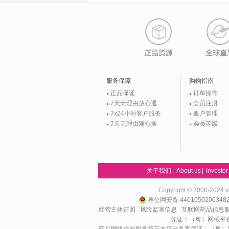
服务保障
购物指南
正品保证
订单操作
7天无理由放心退
会员注册
7x24小时客户服务
账户管理
7天无理由随心换
会员等级
关于我们
|
About us
|
Investor
Copyright © 2008-20
粤公网安备 440105020034
经营主体证照
风险监测信息
互联网药品信息服务
凭证：（粤）网械平台备字