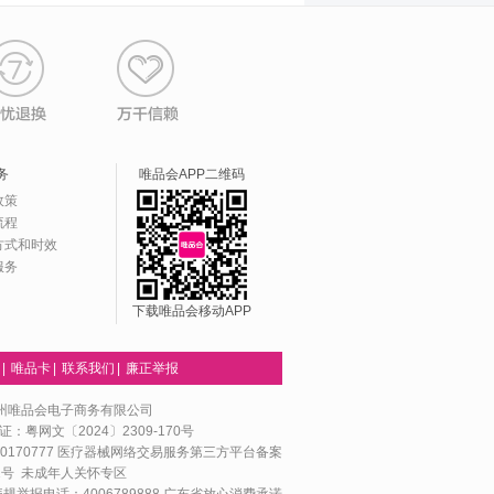
务
唯品会APP二维码
政策
流程
方式和时效
服务
下载唯品会移动APP
|
唯品卡
|
联系我们
|
廉正举报
州唯品会电子商务有限公司
：粤网文〔2024〕2309-170号
170777
医疗器械网络交易服务第三方平台备案
1号
未成年人关怀专区